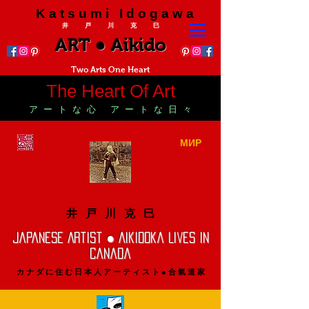
K a t s u m i I d o g a w a
井 戸 川 克 巳
ART ● Aikido
Two Arts One Heart
The Heart Of Art
ア ー ト な 心 ア ー ト な 日 々
МИР
井 戸 川 克 巳
Japanese Artist ● Aikidoka Lives In
Canada
カ ナ ダ に 住 む 日 本 人 ア ー テ ィ ス ト ● 合 氣 道 家