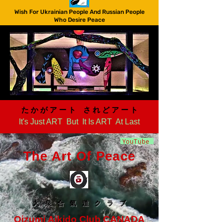
Wish For Ukrainian People And Russian People
Who Desire Peace
た か が ア ー ト さ れ ど ア ー ト​
It's Just ART But It Is ART At Last
YouTube
The Art Of Peace
大 泉 合 氣 道 ク ラ ブ
Oizumi Aikido Club CANADA