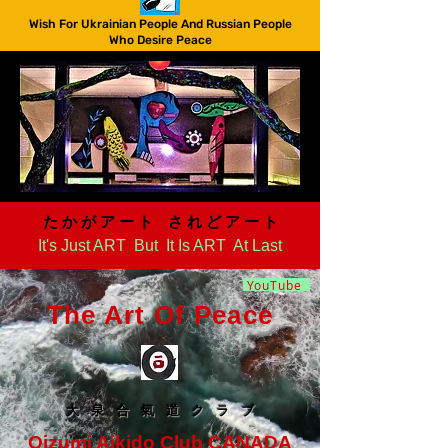
Wish For Ukrainian People And Russian People
Who Desire Peace
た か が ア ー ト さ れ ど ア ー ト​
It's Just ART But It Is ART At Last
YouTube
The Art Of Peace
大 泉 合 氣 道 ク ラ ブ
Oizumi Aikido Club CANADA