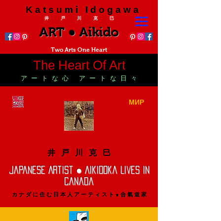
K a t s u m i I d o g a w a
井 戸 川 克 巳
ART ● Aikido
Two Arts One Heart
The Heart Of Art
ア ー ト な 心 ア ー ト な 日 々
МИР
井 戸 川 克 巳
Japanese Artist ● Aikidoka Lives In
Canada
カ ナ ダ に 住 む 日 本 人 ア ー テ ィ ス ト ● 合 氣 道 家