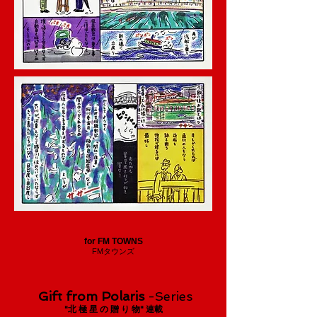
for FM TOWNS
FMタウンズ
Gift from Polaris
-Series
"北 極 星 の 贈 り 物" 連載