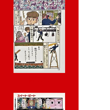
My Scenario
僕 の シ ナ リ オ