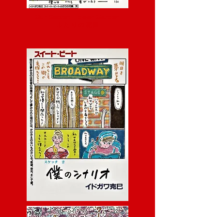
Our Secret Flower Garden
ふ た り の 花 園