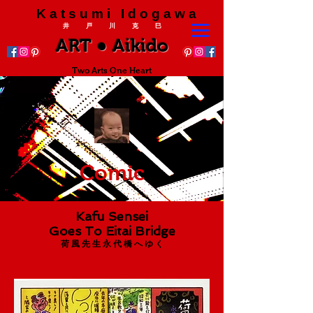
K a t s u m i I d o g a w a
井 戸 川 克 巳
ART ● Aikido
Two Arts One Heart
Comic
Kafu Sensei
Goes To Eitai Bridge
荷 風 先 生 永 代 橋 へ ゆ く