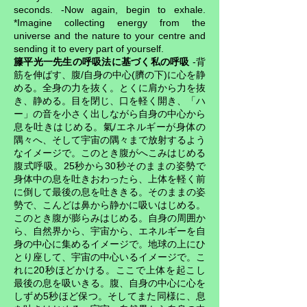
seconds. -Now again, begin to exhale.
*Imagine collecting energy from the
universe and the nature to your centre and
sending it to every part of yourself.
籐平光一先生の呼吸法に基づく私の呼吸
-背
筋を伸ばす、腹/自身の中心(臍の下)に心を静
める。全身の力を抜く。とくに肩から力を抜
き、静める。目を閉じ、口を軽く開き、「ハ
ー」の音を小さく出しながら自身の中心から
息を吐きはじめる。氣/エネルギーが身体の
隅々へ、そして宇宙の隅々まで放射するよう
なイメージで。このとき腹がへこみはじめる
腹式呼吸。25秒から30秒そのままの姿勢で
身体中の息を吐きおわったら、上体を軽く前
に倒して最後の息を吐ききる。そのままの姿
勢で、こんどは鼻から静かに吸いはじめる。
このとき腹が膨らみはじめる。自身の周囲か
ら、自然界から、宇宙から、エネルギーを自
身の中心に集めるイメージで。地球の上にひ
とり座して、宇宙の中心いるイメージで。こ
れに20秒ほどかける。ここで上体を起こし
最後の息を吸いきる。腹、自身の中心に心を
しずめ5秒ほど保つ。そしてまた同様に、息