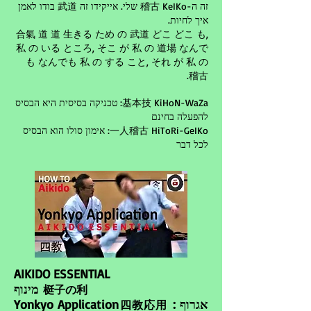
זה ה-稽古 KeIKo שלי. אייקידו זה 武道 בודו לאמן
איך לחיות.
合氣 道 道 生きる ため の 武道 どこ どこ も,
私 の いる ところ, そこ が 私 の 道場 なんで
も なんでも 私 の する こと, それ が 私 の
稽古.
基本技 KiHoN-WaZa: טכניקה בסיסית היא הבסיס
להפעלה בחינם
一人稽古 HiToRi-GeIKo: אימון סולו הוא הבסיס
לכל דבר
AIKIDO ESSENTIAL
מינוף
梃子の利
: אגרוף
Yonkyo Application
四教応用