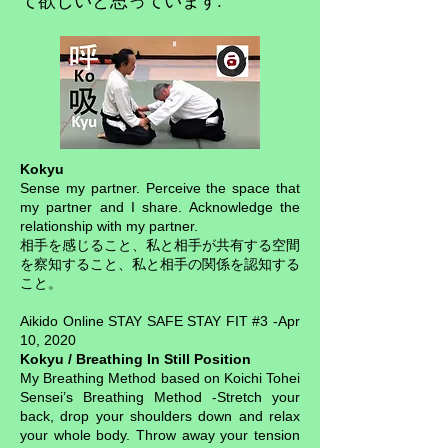
て欲しいと思っています
.
Kokyu
Sense my partner. Perceive the space that
my partner and I share. Acknowledge the
relationship with my partner.
相手を感じること、私と相手が共有する空間
を察知すること、私と相手の関係を認知する
こと。
Aikido Online STAY SAFE STAY FIT #3 -Apr
10, 2020
Kokyu / Breathing In Still Position
My Breathing Method based on Koichi Tohei
Sensei’s Breathing Method -Stretch your
back, drop your shoulders down and relax
your whole body. Throw away your tension