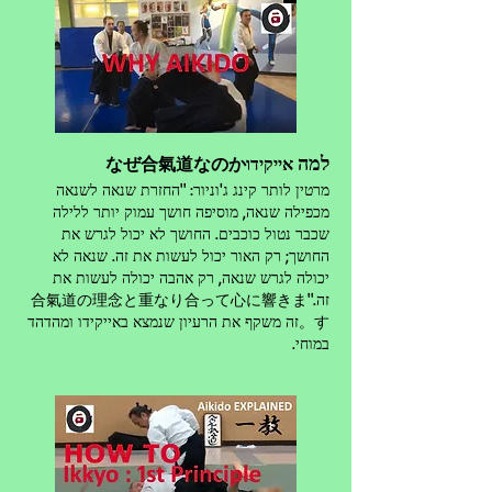
למה
אייקידוなぜ合氣道なのか
מרטין לותר קינג ג'וניור: "החזרת שנאה לשנאה
מכפילה שנאה, מוסיפה חושך עמוק יותר ללילה
שכבר נטול כוכבים. החושך לא יכול לגרש את
החושך; רק האור יכול לעשות את זה. שנאה לא
יכולה לגרש שנאה, רק אהבה יכולה לעשות את
זה."合氣道の理念と重なり合って心に響きま
す。זה משקף את הרעיון שנמצא באייקידו ומהדהד
במוחי.