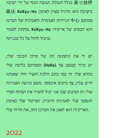
בגלל הגבלת תנועת הגוף על ידי ישיבה 座り技呼
吸法 KoKyu-Ho בישיבה הוא תרגיל מצוין לאימון
הניידות הפנימית והאנרגיה של המרכז 中心 ממוקם
מתחת לטבור. KoKyu-Ho הוא הבסיס של אייקידו
שיכול לחול על כל טכניקה.
יש לי את התמונה הזו של מרכז הכובד שלי,
הממוקם בליבה שלי (HaRa). יש כדור קטנטן צף
בהרא שלי. זה כמו כוכב הלכת הזעיר הזה שאנחנו
חיים עליו, צף ביקום אינסופי. משם מגיעה האנרגיה
שלי. זה המקום שבו אני יכול להמיר את המתח הפיזי
והנפשי שלי לאנרגיה חיובית. המיקוד שלי באימון
האייקידו הוא לאמן את המרכז הזה, את הרוח שלי.
2022