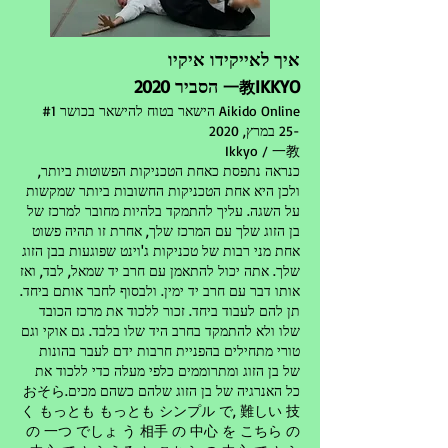
איך לאייקידו איקיו
IKKYO הסביר 2020
一教
Aikido Online הישאר בטוח להישאר בכושר #1
-25 במרץ, 2020
Ikkyo / 一教
כנראה נתפסת כאחת הטכניקות הפשוטות ביותר,
ולכן היא אחת הטכניקות החשובות ביותר שמקשות
על השגה. עליך להתמקד בלהיות מחובר למרכז של
בן הזוג שלך עם המרכז שלך, אחרת זו תהיה פשוט
אחת מני רבות של טכניקות ג'וינט שפוגעות בבן הזוג
שלך. אתה יכול להתאמן עם חרב יד שמאל, לבד, ואז
אותו דבר עם חרב יד ימין. ולבסוף לחבר אותם ביחד.
תן להם לעבוד ביחד. זכור ללכוד את מרכז הכובד
שלו ולא להתמקד בחרב היד שלו בלבד. גם אוקי וגם
טורי מתחילים בהפניית חרבות ידם לעבר בהונות
של בן הזוג ומתרוממים כלפי מעלה כדי ללכוד את
כל האנרגיה של בן הזוג שלהם כשהם מכים.おそら
く もっとも もっとも シンプル で, 難しい 技
の 一つ でしょ う 相手 の 中心 を こちら の