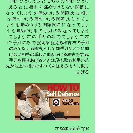
中心 で とらえる と こちら の 中心 で とら
える と に 相手 を 痛めつける ない 関節 に
なっ てしまう を 痛めつける 関節 技 に 相手
を 痛めつける 痛めつける 関節 技 なっ てし
まう を 痛めつける 関節 関節 に なっ てしま
う を 痛めつける の 手刀 のみ なっ てしまう
てしまう 左 の 手刀 のみ で てしまう 左 左
の 手刀 のみ で 捉える 捉える稽古,右の手刀
のみで捉
,そして両手刀がと
える稽古
もに助
.
け合い相手の重心に働きかける稽古をする
手刀を振りあげる
,受も取も相手の爪
ときは
先から上へ相手のすべてを捉えるように振り
あげる.
איך
עצמית
להגנה