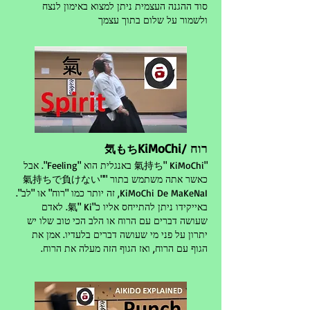
סוד ההגנה העצמית ניתן למצוא באימון לנצח
ולשמור על שלום בתוך עצמך
רוח /
KiMoChi
気もち
"氣持ち" KiMoChi באנגלית הוא "Feeling". אבל
כאשר אתה משתמש בתור "氣持ちで負けない"
KiMoChi De MaKeNaI, זה יותר כמו "רוח" או "לב".
באייקידו ניתן להתייחס אליו כ"氣" Ki. לאדם
שעושה דברים עם הרוח או הלב הכי טוב שלו יש
יתרון על פני מי שעושה דברים בלעדיו. אמן את
הגוף עם הרוח, ואז הגוף הזה מעלה את הרוח.