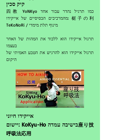
קיק סכין
四教 YoNKyo כמו תרגיל נהדר עבור אחד
מהמרכיבים הבסיסיים של אייקידו: 梃子の利
TeKoNoRi / מינוף תלת מימדי
תרגול אייקידו הוא ללכוד את המהות של האחר
בעצמו
תרגול אייקידו הוא להרגיש את הטבע האמיתי של
היקום
אייקידו חיוני
יישום: KoKyu-Ho בישיבה
​
עמדה
座り技
呼吸法応用