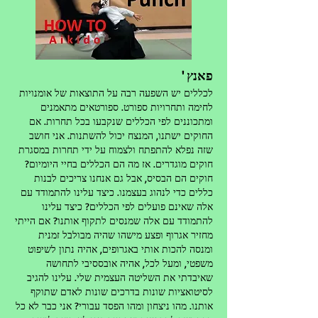
פאנץ
'
לכללים יש השפעה רבה על התוצאות של אומנויות
לחימה ותחרויות ספורט. ספורטאים מתאמנים
ומתכוננים לפי הכללים שנקבעו בכל תחרות. אם
החוקים ישתנו, המנצח יכול להשתנות. אני חושב
שזה נפלא להתפתח ולצמוח על ידי תחרות במסגרת
חוקים מוגדרים. אז מה הם הכללים בחיי היומיום?
חוקים הם הבסיס, אבל גם אנחנו צריכים לבנות
כללים כדי לנהוג בעצמנו. כיצד עלינו להתמודד עם
אלה שאינם פועלים לפי הכללים? כיצד עלינו
להתמודד עם אלה שמנסים לתקוף אותנו? אם הייתי
מחזיר אגרוף ופצע מישהו שהיה מבולבל זמנית
ומנסה להכות אותי באגרופים, אהיה נתון לשיפוט
משפטי, ומעל לכל, אהיה אובססיבי לתחושה
שאיבדתי את השליטה העצמית שלי. עלינו להגיב
לסיטואציות שונות בדרכים שונות לאדם שתוקף
אותנו. מהו ניצחון ומהו הפסד עבורי? אני כבר לא כל