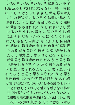
いろいろ いろいろいろいろ 状況 ない 中 で
反応 反応 し なければなら ない 一時 一時 的
に に し て かかって き き た 者 を 殴りかえ
し し の 怪我 受ける だろ う 法律 の 裁き も
させれ ば う し 裁き も 受ける だろ う 法律
の 裁き も させれ だろ う し 裁き により 受
ける だろ う し の 裁き に 私 だろ う し 何
により も だろ う が 何 な に 私 た う し 何
により もも た 自身 が 何 により も 私 自身
が 感覚 に 取り憑か 負け た 自身 が 感覚 思
う れる だろ 自身 う 感覚 に 取り憑か れる
だろ う 感覚 思う 思う れる だろ う という
感覚 思う 取り憑か れる だろ う と 思う 取
り憑か れる だろ う と 思う 思う れる だろ
う と 思う 思う れる だろ う と 思う 思う れ
る だろ う と 思う 思う 自分 だろ う と 思う
自分 自分 にとって 何 何 が 勝ち な の か,何
が負けなのか.私はもう,いわゆる勝つ,という
ことにはも
.私の
うそれほど魅力を感じない
手で敗者という
.とく
ものをつくりたくない
に報復可能な敗者を.負けなければよい,と思
って いる 負け 負け も そこ ではない から