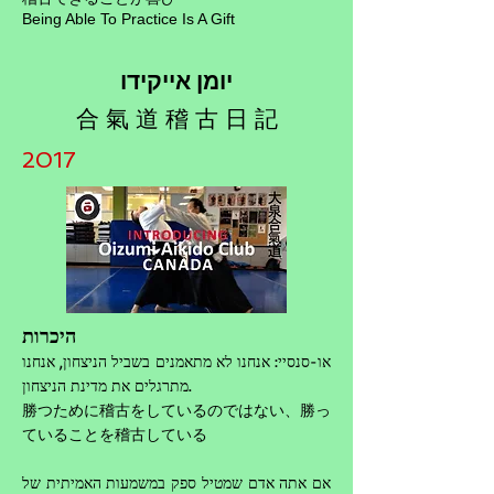
Being Able To Practice Is A Gift
יומן אייקידו
合 氣 道 稽 古 日 記
2017
היכרות
או-סנסיי: אנחנו לא מתאמנים בשביל הניצחון, אנחנו
מתרגלים את מדינת הניצחון.
勝つために稽古をしているのではない、勝っ
ていることを稽古している
אם אתה אדם שמטיל ספק במשמעות האמיתית של