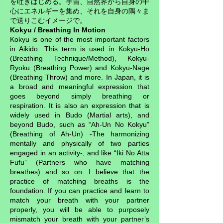
を吐きはじめる。宇宙、自然界から自身の中
心にエネルギーを集め、それを自身の隅々ま
で送りこむイメージで。
Kokyu / Breathing In Motion
Kokyu is one of the most important factors
in Aikido. This term is used in Kokyu-Ho
(Breathing Technique/Method), Kokyu-
Ryoku (Breathing Power) and Kokyu-Nage
(Breathing Throw) and more. In Japan, it is
a broad and meaningful expression that
goes beyond simply breathing or
respiration. It is also an expression that is
widely used in Budo (Martial arts), and
beyond Budo, such as “Ah-Un No Kokyu”
(Breathing of Ah-Un) -The harmonizing
mentally and physically of two parties
engaged in an activity-, and like “Iki No Atta
Fufu” (Partners who have matching
breathes) and so on. I believe that the
practice of matching breaths is the
foundation. If you can practice and learn to
match your breath with your partner
properly, you will be able to purposely
mismatch your breath with your partner’s