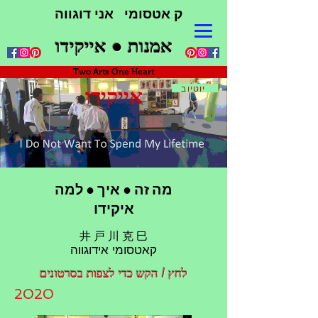
ק אטסומי אני דוגווה
井 戸 川 克 巳
אמנות ● אייקידו
Two Arts One Heart
יוטיוב
אייקידו
מה זה ● איך ● למה
איקידו
井 戸 川 克 巳
קאטסומי אידוגווה
לחץ / הקש כדי לצפות בסרטונים
2020