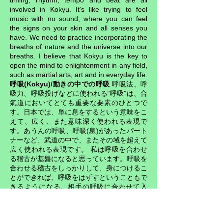
timing, rhythm, tempo and beat are all
involved in Kokyu. It's like trying to feel
music with no sound; where you can feel
the signs on your skin and all senses you
have. We need to practice incorporating the
breaths of nature and the universe into our
breaths. I believe that Kokyu is the key to
open the mind to enlightenment in any field,
such as martial arts, art and in everyday life.
呼吸(Kokyu)/動きの中での呼吸
呼吸法、呼
吸力、呼吸投げなどに使われる“呼吸”は、合
氣道においてとても重要な要素のひとつで
す。日本では、単に息をするという意味をこ
えて、広く、また意味深く使われる表現で
す。あうんの呼吸、呼吸(息)があったパート
ナーなど、武道の中で、またその域を超えて
広く使われる表現です。 私は呼吸を合わせ
る稽古が基盤になると思っています。呼吸を
合わせる稽古をしっかりして、身につけるこ
とができれば、呼吸をはずすということもで
きるようになる。相手の呼吸に合わせて入
り、そして相手を自身の呼吸にとりくむ稽
古。合氣道をよく理解していない人たちにと
っては、この呼吸(息)を合わせる稽古は、嘘