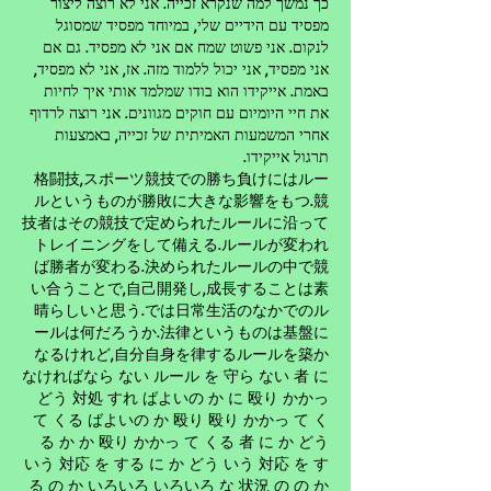
כך נמשך למה שנקרא זכייה. אני לא רוצה ליצור
מפסיד עם הידיים שלי, במיוחד מפסיד שמסוגל
לנקום. אני פשוט שמח אם אני לא מפסיד. גם אם
אני מפסיד, אני יכול ללמוד מזה. אז, אני לא מפסיד,
באמת. אייקידו הוא בודו שמלמד אותי איך לחיות
את חיי היומיום עם חוקים מגוונים. אני רוצה לרדוף
אחרי המשמעות האמיתית של זכייה, באמצעות
תרגול אייקידו.
格闘技,スポーツ競技での勝
ち負けにはルー
.競
ルというものが勝敗に大きな影響をもつ
技者はその競技で定
められたルールに沿って
.ルールが変われ
トレイニングをして備える
ば
.決められたルールの中で競
勝者が変わる
,自己開発し,成長することは素
い合うことで
晴
.では日常生活のなかでの
らしいと思う
ル
.法律というものは基
ールは何だろうか
盤に
,自分自身を律するル
なるけれど
ールを築か
なければなら ない ルール を 守ら ない 者 に
どう 対処 すれ ばよいの か に 殴り かかっ
て くる ばよいの か 殴り 殴り かかっ て く
る か か 殴り かかっ て くる 者 に か どう
いう 対応 を する に か どう いう 対応 を す
る の か いろいろ いろいろ な 状況 の の か