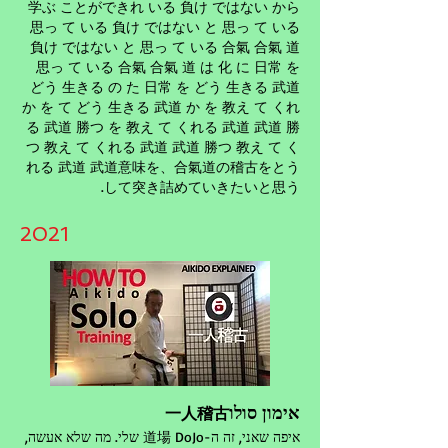
学ぶ ことができれ いる 負け ではない から
思っ て いる 負け ではない と 思っ て いる
負け ではない と 思っ て いる 合氣 合氣 道
思っ て いる 合氣 合氣 道 は 化 に 日常 を
どう 生きる の た 日常 を どう 生きる 武道
か を て どう 生きる 武道 か を 教え て くれ
る 武道 勝つ を 教え て くれる 武道 武道 勝
つ 教え て くれる 武道 武道 勝つ 教え て く
れる 武道 武道意味を、合氣道の稽古をとう
して突き詰めていきたいと思う.
2021
אימון סולו
一人稽古
איפה שאני, זה ה-道場 DoJo שלי. מה שלא אעשה,