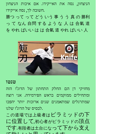
הניצחון, נסה את האייקידו. אם איכות הניצחון
חשובה לך, נסה אייקידו.
勝つ って って どう いう 事 う う 真 の 勝利
っ て なん 自問 する よう な 人 は 合氣 道
を やれ ばいい は は 合氣 道 やれ ばいい 人
טנטו
מחזיקי דן הם החלק התחתון של הדוג'ו הזה
ומתחילים ממוקמים בראש הפירמידה. אני רוצה
שמתרגלים שמתאמנים שנים ארוכות יותר יהפכו
לבסיס של הדוג'ו שלנו.
ピラミッドの下
この道場では上級者は
に位置して
頂点
,初心者がピラミッドの
です
って下から支え
.有段者は土台にな