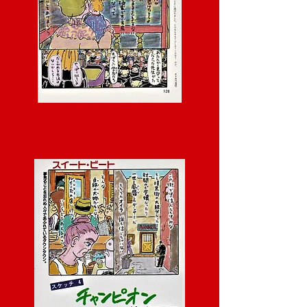
Paradisets fågel
極 楽 鳥