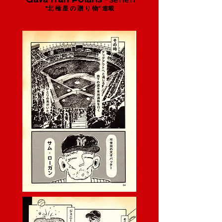
"北 極 星 の 贈 り 物" 連載