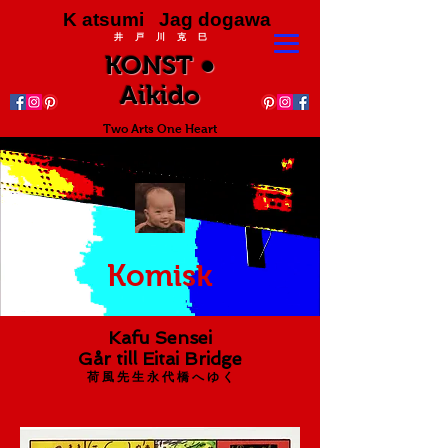
K atsumi Jag dogawa
井 戸 川 克 巳
KONST ●
Aikido
Two Arts One Heart
Komisk
Kafu Sensei
Går till Eitai Bridge
荷 風 先 生 永 代 橋 へ ゆ く