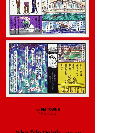
för FM TOWNS
FMタウンズ
Gåva från Polaris
-serien