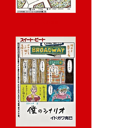
Vår hemliga blomsterträdgård
ふ た り の 花 園