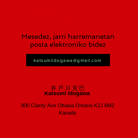
Kontaktua
Mesedez, jarri harremanetan
posta elektroniko bidez
katsumiidogawa@gmail.com
井 戸 川 克 巳
Katsumi Idogawa
900 Clarity Ave Ottawa Ontario K2J 6M2
Kanada