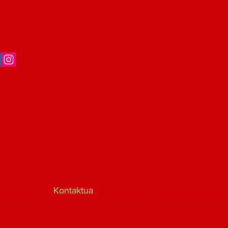
ALMENTA
Kontaktua
AIKIDO
Oizumi Aikido