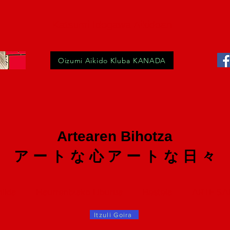
Katsumi Idogawa Aikidoan
Oizumi Aikido Kluba KANADA
Artearen Bihotza
ア ー ト な 心
ア ー ト な 日 々
ikia
Haurrentzako Liburua
Bestela
ARTE S
Itzuli Goira