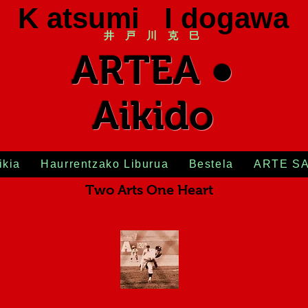
K atsumi I dogawa
井 戸 川 克 巳
ARTEA ●
Aikido
ikia
Haurrentzako Liburua
Bestela
ARTE S
Two Arts One Heart