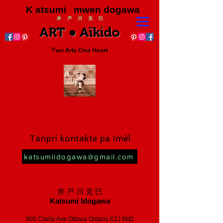
K atsumi mwen dogawa
井 戸 川 克 巳
ART ● Aïkido
Two Arts One Heart
Kontakte
Tanpri kontakte pa Imèl
katsumiidogawa@gmail.com
井 戸 川 克 巳
Katsumi Idogawa
900 Clarity Ave Ottawa Ontario K2J 6M2