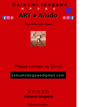
K a t s u m i I d o g a w a
井 戸 川 克 巳
ART ● Aikido
Two Arts One Heart
Contact
Please contact by Email
katsumiidogawa@gmail.com
井 戸 川 克 巳
Katsumi Idogawa
Ottawa Ontario