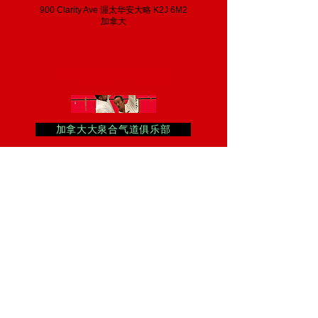
900 Clarity Ave 渥太华安大略 K2J 6M2
加拿大
合气道的井户川胜美
加拿大大泉合气道俱乐部
艺术之心
アートな心
アートな日々
回到顶部
ķ 一种 吨 s 你 米 一世 一世 d ○ G 一
种 w 一种