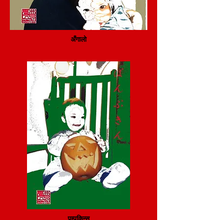
अँगालो
पम्पकिन्स