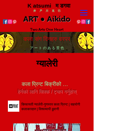
K atsumi म डगवा
井 戸 川 克 巳
ART ● Aikido
Two Arts One Heart
कला संग दिनहरु वरपर
ア ー ト の あ る 景 色
ग्यालेरी
कला प्रिन्ट बिक्रीको लागि
हेर्नको लागि क्लिक / ट्याप गर्नुहोस्
किफायती ग्यालेरी-गुणस्तर कला प्रिन्ट | सहयोगी
कलाकारहरु | विश्वव्यापी ढुवानी