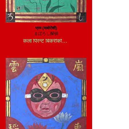
भ्रम (माबोरोशी)
まぼろし探偵
कला प्रिन्ट बिक्रीको लागि