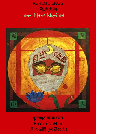
KuRaMaTeNGu
​
鞍馬天狗
कला प्रिन्ट बिक्रीको लागि
मूनलाइट मास्क म्यान
HaYaTeNoHiTo
​
月光仮面 (疾風の人)