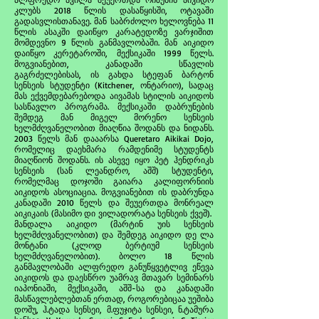
კლუბს 2018 წლის დასაწყისში, ოტავაში
გადასვლისთანავე. მან საბრძოლო ხელოვნება 11
წლის ასაკში დაიწყო კარატედოზე ვარჯიშით
მომდევნო 9 წლის განმავლობაში. მან აიკიდო
დაიწყო კერეტაროში, მექსიკაში 1999 წელს.
მოგვიანებით, კანადაში სწავლის
გაგრძელებისას, ის გახდა სტეფან ბარტონ
სენსეის სტუდენტი (Kitchener, ონტარიო), სადაც
მას ექვემდებარებოდა აივამას სტილის აიკიდოს
სასწავლო პროგრამა. მექსიკაში დაბრუნების
შემდეგ მან მიგელ მორენო სენსეის
ხელმძღვანელობით მიაღწია შოდანს და ნიდანს.
2003 წელს მან დააარსა Queretaro Aikikai Dojo,
რომელიც დაეხმარა რამდენიმე სტუდენტს
მიაღწიონ შოდანს. ის ასევე იყო პეტ ჰენდრიკს
სენსეის (სან ლეანდრო, აშშ) სტუდენტი,
რომელმაც დოჯოში გაიარა კალიფორნიის
აიკიდოს ასოციაცია. მოგვიანებით ის დაბრუნდა
კანადაში 2010 წელს და შეუერთდა მონრეალ
აიკიკაის (მასიმო დი ვილადორატა სენსეის ქვეშ).
მანდალა აიკიდო (მარტინ უის სენსეის
ხელმძღვანელობით) და შემდეგ აიკიდო დე ლა
მონტანი (კლოდ ბერტიუმ სენსეის
ხელმძღვანელობით). ბოლო 18 წლის
განმავლობაში ალფრედო განუწყვეტლივ ეწევა
აიკიდოს და დაესწრო უამრავ მთავარ სემინარს
იაპონიაში, მექსიკაში, აშშ-სა და კანადაში
მასწავლებლებთან ერთად, როგორებიცაა უეშიბა
დოშუ, ჰ.ტადა სენსეი, მ.ფუჯიტა სენსეი, ნ.ტამურა