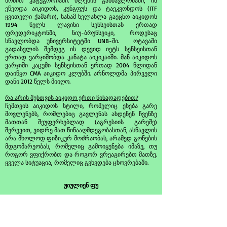
წონით კატეგორიაში. წლების განმავლობაში, ის
ეწეოდა აიკიდოს, კუნგფუს და ტაეკვონდოს (ITF
ყვითელი ქამარი), სანამ ხელახლა გაეცნო აიკიდოს
1994 წელს ლავინი სენსეისთან ერთად
ფრედერიკტონში, ნიუ-ბრუნსვიკი, როდესაც
სწავლობდა უნივერსიტეტში UNB-ში.
ოტავაში
გადასვლის შემდეგ ის დევიდ იეტს სენსეისთან
ერთად ვარჯიშობდა კანატა აიკიკაიში. მან აიკიდოს
ვარჯიში კაცუმი სენსეისთან ერთად 2004 წლიდან
დაიწყო CMA აიკიდო კლუბში. არნოლდმა პირველი
დანი 2012 წელს მიიღო.
რა არის შენთვის აიკიდო ერთი წინადადებით?
ჩემთვის აიკიდოს სტილი, რომელიც ეხება გარე
მოვლენებს, რომლებიც გავლენას ახდენენ ჩვენზე
მათთან შეუფერხებლად (აგრესიის გარეშე)
შერევით, ვიდრე მათ წინააღმდეგობასთან, ასწავლის
არა მხოლოდ ფიზიკურ მოძრაობას, არამედ გონების
მდგომარეობას, რომელიც გამოიყენება იმაზე, თუ
როგორ ვფიქრობთ და როგორ ვრეაგირებთ მათზე.
ყველა სიტუაცია, რომელიც გვხვდება ცხოვრებაში.
ჟიულიენ ფუ