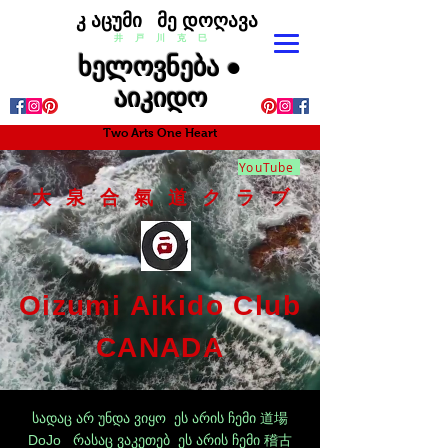
კ აცუმი მე დოღავა
井 戸 川 克 巳
ხელოვნება ●
აიკიდო
Two Arts One Heart
YouTube
大 泉 合 氣 道 ク ラ ブ
Oizumi Aikido Club
CANADA
სადაც არ უნდა ვიყო ეს არის ჩემი 道場
DoJo რასაც ვაკეთებ ეს არის ჩემი 稽古