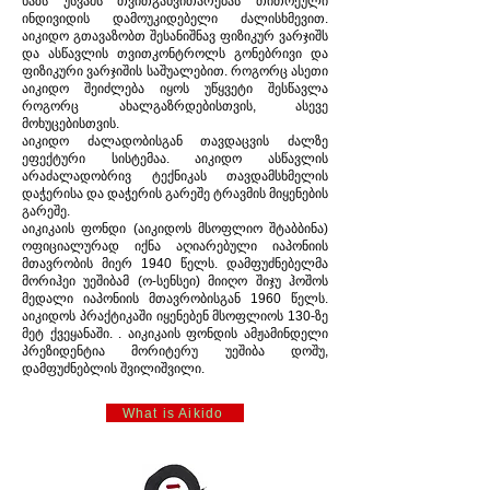
ხაზს უსვამს თვითგანვითარებას თითოეული
ინდივიდის დამოუკიდებელი ძალისხმევით.
აიკიდო გთავაზობთ შესანიშნავ ფიზიკურ ვარჯიშს
და ასწავლის თვითკონტროლს გონებრივი და
ფიზიკური ვარჯიშის საშუალებით. როგორც ასეთი
აიკიდო შეიძლება იყოს უწყვეტი შესწავლა
როგორც ახალგაზრდებისთვის, ასევე
მოხუცებისთვის.
აიკიდო ძალადობისგან თავდაცვის ძალზე
ეფექტური სისტემაა. აიკიდო ასწავლის
არაძალადობრივ ტექნიკას თავდამსხმელის
დაჭერისა და დაჭერის გარეშე ტრავმის მიყენების
გარეშე.
აიკიკაის ფონდი (აიკიდოს მსოფლიო შტაბბინა)
ოფიციალურად იქნა აღიარებული იაპონიის
მთავრობის მიერ 1940 წელს. დამფუძნებელმა
მორიჰეი უეშიბამ (ო-სენსეი) მიიღო შიჯუ ჰოშოს
მედალი იაპონიის მთავრობისგან 1960 წელს.
აიკიდოს პრაქტიკაში იყენებენ მსოფლიოს 130-ზე
მეტ ქვეყანაში. . აიკიკაის ფონდის ამჟამინდელი
პრეზიდენტია მორიტერუ უეშიბა დოშუ,
დამფუძნებლის შვილიშვილი.
What is Aikido