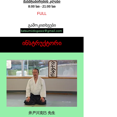
მასშტაბირების კლასი
8:00 სთ - 21:00 სთ
FULL
გამოკითხვები
katsumiidogawa@gmail.com
ს თ ა ი ფ მე თ ს თ ა ი ს ა ფ ე
ინსტრუქტორი
井戸川克巳 先生