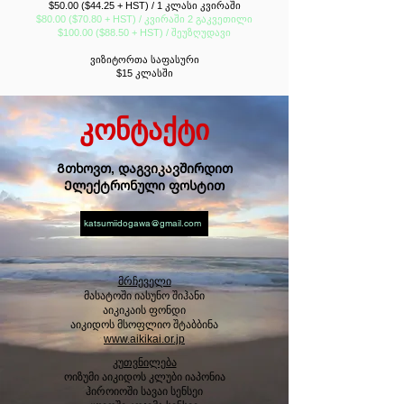
$50.00 ($44.25 + HST) / 1 კლასი კვირაში
$80.00 ($70.80 + HST) / კვირაში 2 გაკვეთილი
$100.00 ($88.50 + HST) / შეუზღუდავი
ვიზიტორთა საფასური
$15 კლასში
კონტაქტი
Გთხოვთ, დაგვიკავშირდით
Ელექტრონული ფოსტით
katsumiidogawa@gmail.com
მრჩეველი
მასატოში იასუნო შიჰანი
აიკიკაის ფონდი
აიკიდოს მსოფლიო შტაბბინა
www.aikikai.or.jp
კუთვნილება
ოიზუმი აიკიდოს კლუბი იაპონია
ჰიროიოში სავაი სენსეი