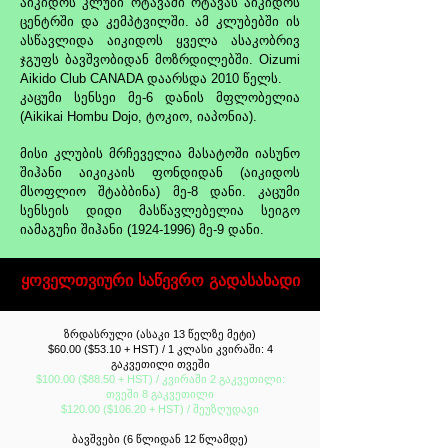
აიკიდოს კლუბი ოტავაში ოტავას აიკიდოს
ცენტრში და კემპტვილში. ამ კლუბებში ის
ასწავლიდა აიკიდოს ყველა ასაკობრივ
ჯგუფს ბავშვობიდან მოზრდილებში. Oizumi
Aikido Club CANADA დაარსდა 2010 წელს.
კაცუმი სენსეი მე-6 დანის მფლობელია
(Aikikai Hombu Dojo, ტოკიო, იაპონია).
მისი კლუბის მრჩეველია მასატოში იასუნო
შიჰანი აიკიკაის ფონდიდან (აიკიდოს
მსოფლიო შტაბბინა) მე-8 დანი. კაცუმი
სენსეის დიდი მასწავლებელია სეიგო
იამაგუჩი შიჰანი
(1924-1996)
მე-9 დანი.
ყოველთვიური საწევრო გადასახადი
ზრდასრული (ასაკი 13 წელზე მეტი)
$60.00 ($53.10 + HST) / 1 კლასი კვირაში: 4
გაკვეთილი თვეში
$100.00 ($88.50 + HST) / კვირაში 2 გაკვეთილი:
თვეში 8 გაკვეთილი
$120.00 ($106.20 + HST) / შეუზღუდავი
ბავშვები (6 წლიდან 12 წლამდე)