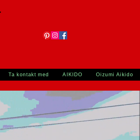
a
Ta kontakt med
AIKIDO
Oizumi Aikido