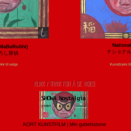
Nationa
 (MaBoRoShi)
ナショナ
ろし探偵
kk til salgs
Kunsttrykk ti
KLIKK / TRYKK FOR Å SE VIDEO
KORT KUNSTFILM | Min guttehistorie