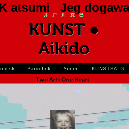
K atsumi Jeg dogaw
井 戸 川 克 巳
KUNST ●
Aikido
omisk
Barnebok
Annen
KUNSTSALG
Two Arts One Heart