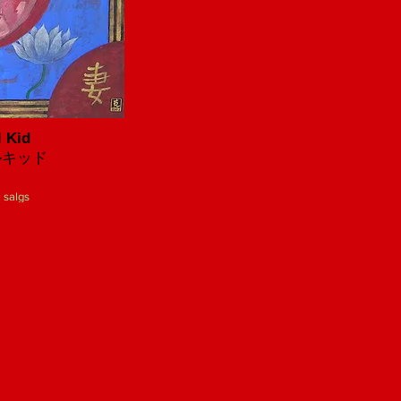
l Kid
ルキッド
l salgs