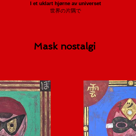
I et uklart hjørne av universet
世界の片隅で
Mask nostalgi