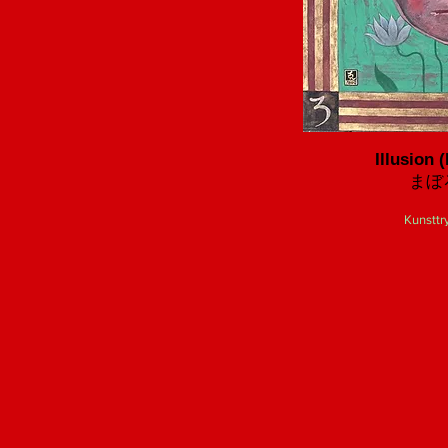
Illusion
まぼ
Kunsttry