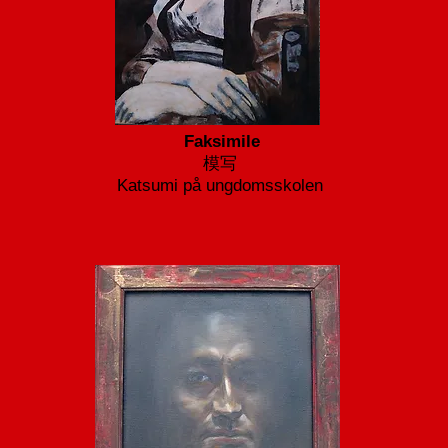
Faksimile
模写
Katsumi på ungdomsskolen