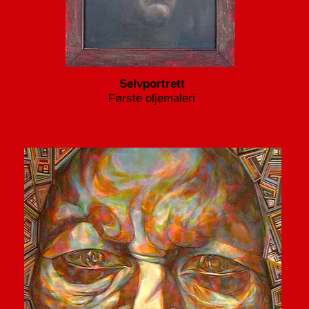
Selvportrett
Første oljemaleri