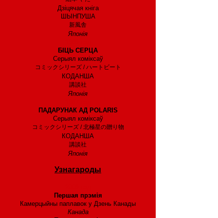
Дзіцячая кніга
ШЫНПУША
新風舎
Японія
1988 год
БІЦЬ СЕРЦА
Серыял коміксаў
コミックシリーズ / ハートビート
КОДАНША
講談社
Японія
1987 год
ПАДАРУНАК АД POLARIS
Серыял коміксаў
コミックシリーズ / 北極星の贈り物
КОДАНША
講談社
Японія
Узнагароды
2008 год
Першая прэмія
Камерцыйны паплавок у Дзень Канады
Канада