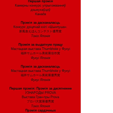
Першая прэмія
Камерны конкурс упрыгожванняў
дзьмухаўцоў
Канада
2004 год
Прэмія за дасканаласць
Конкурс дзіцячай кнігі «Шынпуша».
新風舎えほんコンテスト優秀賞
Токіо Японія
2003 год
Прэмія за выдатную працу
Мастацкая выстава Thumbhole у Фукуі
福井サムホール美術展佳作賞
Фукуі Японія
2002 год
Прэмія за дасканаласць
Мастацкая выстава Thumbhole у Фукуі
福井サムホール美術展優秀賞
Фукуі Японія
1996 год
Першая прэмія: Прэмія за дасягненне
УЗНАРОДЫ PROVA
Выстава Гран-пры Prova
プロバ大賞展優秀賞
Токіо Японія
Прэмія сардэчных