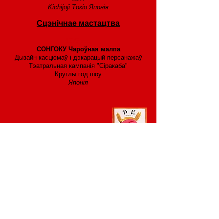
Kichijoji Токіо Японія
Сцэнічнае мастацтва
1976 год
СОНГОКУ Чароўная малпа
Дызайн касцюмаў і дэкарацый персанажаў
Тэатральная кампанія "Сіракаба"
Круглы год шоу
Японія
2013 год
2004 год
Апублікавана YADA
2011 год
Мастацкая выстава пасольства Японіі
​ З г-н Mitsugi Kikuchi г-жа Johanne
Léveillé