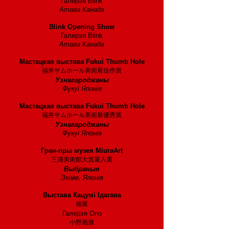
Галерэя Blink
Атава Канада
2005 год
Blink Opening Show
Галерэя Blink
Атава Канада
2003 год
Мастацкая выстава Fukui Thumb Hole
福井サムホール美術展佳作賞
Узнагароджаны
Фукуі Японія
2002 год
Мастацкая выстава Fukui Thumb Hole
福井サムホール美術展優秀賞
Узнагароджаны
Фукуі Японія
2001 год
Гран-пры музея MiuraArt
三浦美術館大賞展入選
Выбраныя
Эхіме, Японія
2000 год
Выстава Кацумі Ідагава
個展
Галерэя Ono
小野画廊