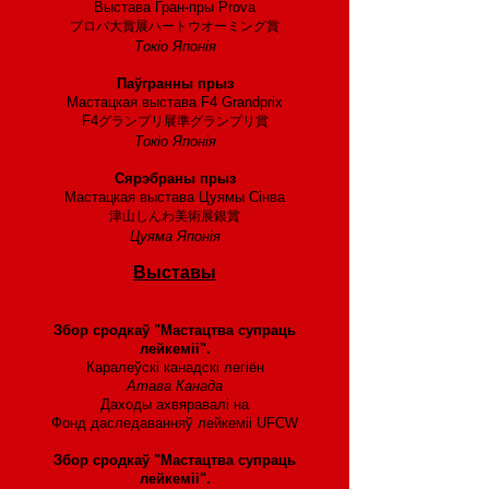
Выстава Гран-пры Prova
プロバ大賞展ハートウオーミング賞
Токіо Японія
1995 год
Паўгранны прыз
Мастацкая выстава F4 Grandprix
F4
グランプリ展準グランプリ賞
Токіо Японія
1994 год
Сярэбраны прыз
Мастацкая выстава Цуямы Сінва
津山しんわ美術展銀賞
Цуяма Японія
Выставы
2014 год
Збор сродкаў "Мастацтва супраць
лейкеміі".
Каралеўскі канадскі легіён
Атава Канада
Даходы ахвяравалі на
Фонд даследаванняў лейкеміі UFCW
2013 год
Збор сродкаў "Мастацтва супраць
лейкеміі".