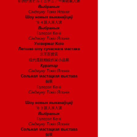
新宿住友ビルミニチュアー美術展入選
Выбраныя
Сінджуку Токіо Японія
Шоу новых выканаўцаў
'８４新人展入選
Выбраныя
Галерэя Кеніі
Сіндзюку
Токіо Японія
Універмаг Keio
Лепшае шоу сучаснага мастака
京王百貨店
現代選抜精鋭作家小品展
Куратар
Сінджуку Токіо Японія
Сольная мастацкая выстава
個展
Галерэя Кеніі
Сінджуку Токіо Японія
1983 год
Шоу новых выканаўцаў
'８３新人展入選
Выбраныя
Галерэя Кеніі
Сінджуку Токіо Японія
Сольная мастацкая выстава
個展