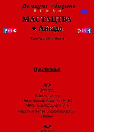
Да ацумі I dogawa
井 戸 川 克 巳
МАСТАЦТВА
● Айкідо
Two Arts One Heart
Профіль
ART
Публікацыі
2013 год
ЯДА
絵本 やだ
Дзіцячая кніга
Электроннае выданне PIBO
PIBO - 絵本読み放題アプリ
https://eversense.co.jp/product/pibo
Японія
2004 год
ЯДА
絵本 やだ