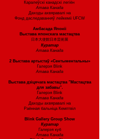
Каралеўскі канадскі легіён
Атава Канада
Даходы ахвяравалі на
Фонд даследаванняў лейкеміі UFCW
2011 год
Амбасада Японіі
Выстава японскага мастацтва
日本大使館日本芸術展
Куратар
Атава Канада
2009 год
2 Выстава артыстаў «Сентыментальны»
Галерэя Blink
Атава Канада
2008 год
Выстава дзіцячага мастацтва "Мастацтва
для забавы".
Галерэя Blink
Атава Канада
Даходы ахвяравалі на
Раённая бальніца Кемптвіл
2007 год
Blink Gallery Group Show
Куратар
Галерэя куб
Атава Канада