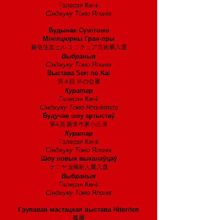
Галерэя Кеніі
Сінджуку Токіо Японія
1982 год
Будынак Сумітомо
Мініяцюрны Гран-пры
新宿住友ビル ミニチュア美術展入選
Выбраныя
Сінджуку Токіо Японія
Выстава Seri no Kai
第４回 芹の会展
Куратар
Галерэя Кеніі
Сінджуку Токіо Японіяmmj
Будучае шоу артыстаў
第4回 新進作家小品展
Куратар
Галерэя Кеніі
Сінджуку Токіо Японія
Шоу новых выканаўцаў
ケニヤ画廊新人展入選
Выбраныя
Галерэя Кеніі
Сінджуку Токіо Японія
1977 год
Групавая мастацкая выстава Hitoriten
孤展