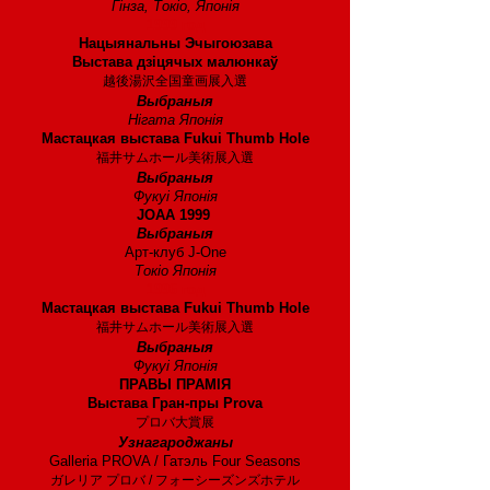
Гінза, Токіо, Японія
1999 год
Нацыянальны Эчыгоюзава
Выстава дзіцячых малюнкаў
越後湯沢全国童画展入選
Выбраныя
Нігата Японія
Мастацкая выстава Fukui Thumb Hole
福井サムホール美術展入選
Выбраныя
Фукуі Японія
JOAA 1999
Выбраныя
Арт-клуб J-One
Токіо Японія
1996 год
Мастацкая выстава Fukui Thumb Hole
福井サムホール美術展入選
Выбраныя
Фукуі Японія
ПРАВЫ ПРАМІЯ
Выстава Гран-пры Prova
プロバ大賞展
Узнагароджаны
Galleria PROVA / Гатэль Four Seasons
ガレリア プロバ / フォーシーズンズホテル