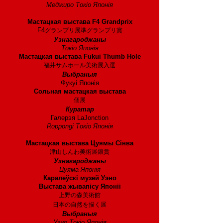
Меджиро Токіо Японія
1995 год
Мастацкая выстава F4 Grandprix
F4
グランプリ展準グランプリ賞
Узнагароджаны
Токіо Японія
Мастацкая выстава Fukui Thumb Hole
福井サムホール美術展入選
Выбраныя
Фукуі Японія
Сольная мастацкая выстава
個展
Куратар
Галерэя LaJonction
Roppongi Токіо Японія
1994 год
Мастацкая выстава Цуямы Сінва
津山しんわ美術展銀賞
Узнагароджаны
Цуяма Японія
Каралеўскі музей Уэно
Выстава жывапісу Японіі
上野の森美術館
日本の自然を描く展
Выбраныя
Уэно Токіо Японія