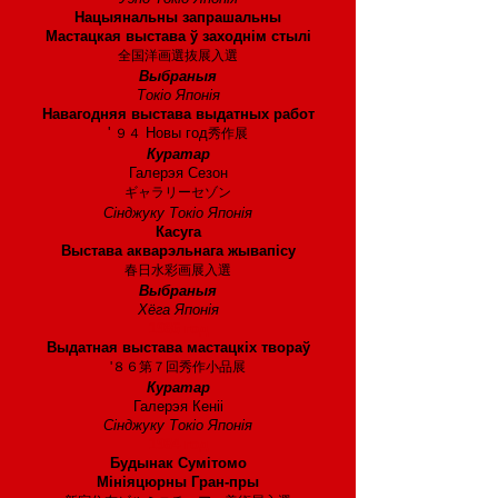
Нацыянальны запрашальны
Мастацкая выстава ў заходнім стылі
全国洋画選抜展入選
Выбраныя
Токіо Японія
Навагодняя выстава выдатных работ
'
Новы год
９４
秀作展
Куратар
Галерэя Сезон
ギャラリーセゾン
Сінджуку Токіо Японія
Касуга
Выстава акварэльнага жывапісу
春日水彩画展入選
Выбраныя
Хёга Японія
1986 год
Выдатная выстава мастацкіх твораў
'８６第７回秀作小品展
Куратар
Галерэя Кеніі
Сінджуку Токіо Японія
1984 год
Будынак Сумітомо
Мініяцюрны Гран-пры