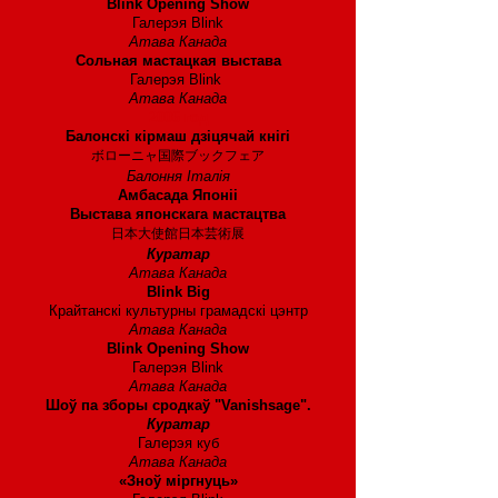
Blink Opening Show
Галерэя Blink
Атава Канада
Сольная мастацкая выстава
Галерэя Blink
Атава Канада
2006 год
Балонскі кірмаш дзіцячай кнігі
ボローニャ国際ブックフェア
Балоння Італія
Амбасада Японіі
Выстава японскага мастацтва
日本大使館日本芸術展
Куратар
Атава Канада
Blink Big
Крайтанскі культурны грамадскі цэнтр
Атава Канада
Blink Opening Show
Галерэя Blink
Атава Канада
Шоў па зборы сродкаў "Vanishsage".
Куратар
Галерэя куб
Атава Канада
«Зноў міргнуць»