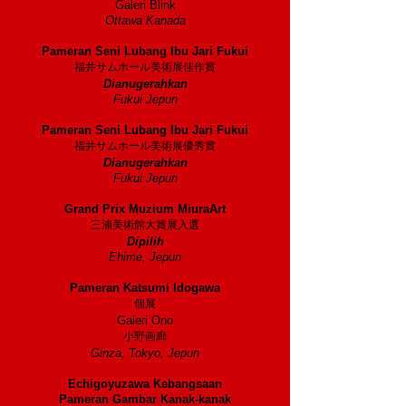
Galeri Blink
Ottawa Kanada
2003
Pameran Seni Lubang Ibu Jari Fukui
福井サムホール美術展佳作賞
Dianugerahkan
Fukui Jepun
2002
Pameran Seni Lubang Ibu Jari Fukui
福井サムホール美術展優秀賞
Dianugerahkan
Fukui Jepun
2001
Grand Prix Muzium MiuraArt
三浦美術館大賞展入選
Dipilih
Ehime, Jepun
2000
Pameran Katsumi Idogawa
個展
Galeri Ono
小野画廊
Ginza, Tokyo, Jepun
1999
Echigoyuzawa Kebangsaan
Pameran Gambar Kanak-kanak