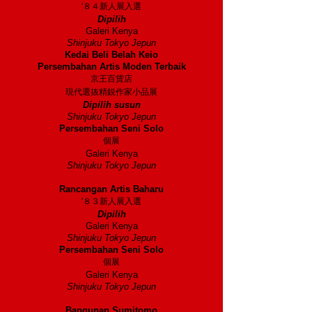
'８４新人展入選
Dipilih
Galeri Kenya
Shinjuku
Tokyo Jepun
Kedai Beli Belah Keio
Persembahan Artis Moden Terbaik
京王百貨店
現代選抜精鋭作家小品展
Dipilih susun
Shinjuku Tokyo Jepun
Persembahan Seni Solo
個展
Galeri Kenya
Shinjuku Tokyo Jepun
1983
Rancangan Artis Baharu
'８３新人展入選
Dipilih
Galeri Kenya
Shinjuku Tokyo Jepun
Persembahan Seni Solo
個展
Galeri Kenya
Shinjuku Tokyo Jepun
1982
Bangunan Sumitomo