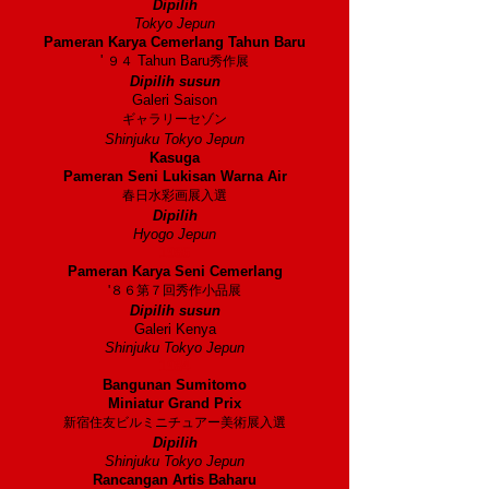
Dipilih
Tokyo Jepun
Pameran Karya Cemerlang Tahun Baru
'
Tahun Baru
９４
秀作展
Dipilih susun
Galeri Saison
ギャラリーセゾン
Shinjuku Tokyo Jepun
Kasuga
Pameran Seni Lukisan Warna Air
春日水彩画展入選
Dipilih
Hyogo Jepun
1986
Pameran Karya Seni Cemerlang
'８６第７回秀作小品展
Dipilih susun
Galeri Kenya
Shinjuku Tokyo Jepun
1984
Bangunan Sumitomo
Miniatur Grand Prix
新宿住友ビルミニチュアー美術展入選
Dipilih
Shinjuku Tokyo Jepun
Rancangan Artis Baharu