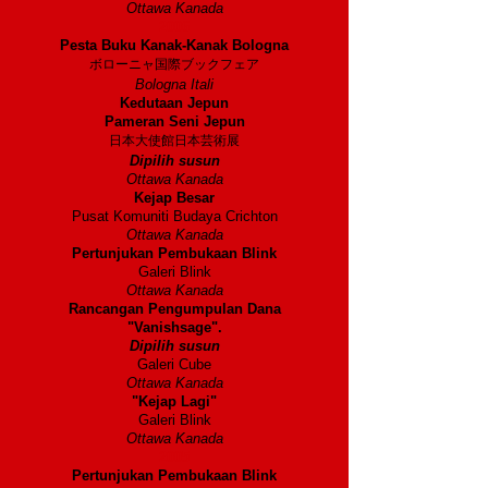
Ottawa Kanada
2006
Pesta Buku Kanak-Kanak Bologna
ボローニャ国際ブックフェア
Bologna Itali
Kedutaan Jepun
Pameran Seni Jepun
日本大使館日本芸術展
Dipilih susun
Ottawa Kanada
Kejap Besar
Pusat Komuniti Budaya Crichton
Ottawa Kanada
Pertunjukan Pembukaan Blink
Galeri Blink
Ottawa Kanada
Rancangan Pengumpulan Dana
"Vanishsage".
Dipilih susun
Galeri Cube
Ottawa Kanada
"Kejap Lagi"
Galeri Blink
Ottawa Kanada
2005
Pertunjukan Pembukaan Blink