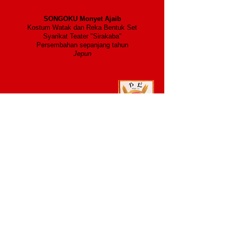
1976
SONGOKU Monyet Ajaib
Kostum Watak dan Reka Bentuk Set
Syarikat Teater "Sirakaba"
Persembahan sepanjang tahun
Jepun
2013
2004
YADA Diterbitkan
2011
Pameran Seni Kedutaan Jepun
​ Bersama Encik Mitsugi Kikuchi Cik
Johanne Léveillé