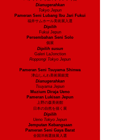
Dianugerahkan
Tokyo Jepun
Pameran Seni Lubang Ibu Jari Fukui
福井サムホール美術展入選
Dipilih
Fukui Jepun
Persembahan Seni Solo
個展
Dipilih susun
Galeri LaJonction
Roppongi Tokyo Jepun
1994
Pameran Seni Tsuyama Shinwa
津山しんわ美術展銀賞
Dianugerahkan
Tsuyama Jepun
Muzium Diraja Ueno
Pameran Lukisan Jepun
上野の森美術館
日本の自然を描く展
Dipilih
Ueno Tokyo Jepun
Jemputan Kebangsaan
Pameran Seni Gaya Barat
全国洋画選抜展入選