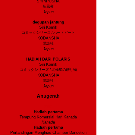
SHINPUSHA
新風舎
Jepun
1988
degupan jantung
Siri Komik
コミックシリーズ / ハートビート
KODANSHA
講談社
Jepun
1987
HADIAH DARI POLARIS
Siri Komik
コミックシリーズ / 北極星の贈り物
KODANSHA
講談社
Jepun
Anugerah
2008
Hadiah pertama
Terapung Komersial Hari Kanada
Kanada
Hadiah pertama
Pertandingan Menghias Chamber Dandelion