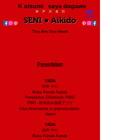
K atsumi saya dogawa
井 戸 川 克 巳
SENI ● Aikido
Two Arts One Heart
Profil
ART
Penerbitan
2013
YADA
絵本 やだ
Buku Kanak-Kanak
Penerbitan Elektronik PIBO
PIBO - 絵本読み放題アプリ
https://eversense.co.jp/product/pibo
Jepun
2004
YADA
絵本 やだ
Buku Kanak-Kanak