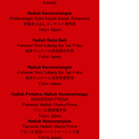
Kanada
2004
Hadiah Kecemerlangan
Pertandingan Buku Kanak-Kanak Shinpusha
新風舎えほんコンテスト優秀賞
Tokyo Jepun
2003
Hadiah Kerja Baik
Pameran Seni Lubang Ibu Jari Fukui
福井サムホール美術展佳作賞
Fukui Jepun
2002
Hadiah Kecemerlangan
Pameran Seni Lubang Ibu Jari Fukui
福井サムホール美術展優秀賞
Fukui Jepun
1996
Hadiah Pertama: Hadiah Kecemerlangan
ANUGERAH PROVA
Pameran Hadiah Utama Prova
プロバ大賞展優秀賞
Tokyo Jepun
Hadiah Menyenangkan
Pameran Hadiah Utama Prova
プロバ大賞展ハートウオーミング賞
Tokyo Jepun