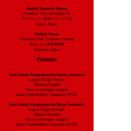
1995
Hadiah Separuh Utama
Pameran Seni Grandprix F4
F4
グランプリ展準グランプリ賞
Tokyo Jepun
1994
Hadiah Perak
Pameran Seni Tsuyama Shinwa
津山しんわ美術展銀賞
Tsuyama Jepun
Pameran
2014
Seni Untuk Pengumpulan Dana Leukemia
Legion Diraja Kanada
Ottawa Kanada
Hasil sumbangan kepada
Dana Penyelidikan Leukemia UFCW
2013
Seni Untuk Pengumpulan Dana Leukemia
Legion Diraja Kanada
Ottawa Kanada
Hasil sumbangan kepada
Dana Penyelidikan Leukemia UFCW
2011