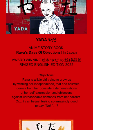
YADA やだ
ANIME STORY BOOK
Raya's Days Of Objections! In Japan
AWARD WINNING 絵本 “やだ” の改訂英語版
RIVISED ENGLISH EDITION 2022
Objections!
Raya is a little girl trying to grow up
by winning her independence, that she believes,
comes from her consistent demonstrations
of her self-expression and objections
against unreasonable demands from her parents.
Or... it can be just feeling so amazingly good
to say “No! ”... ?