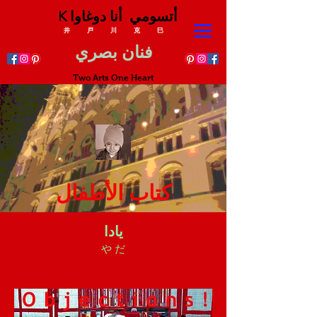
K أتسومي أنا دوغاوا
井 戸 川 克 巳
فنان بصري
Two Arts One Heart
كتاب الأطفال
يادا
や だ