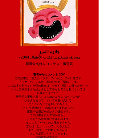
جائزة التميز
- مسابقة شينغبوشا لكتاب الأطفال 2004
新風舎えほんコンテスト優秀賞
著者からのコメント 2004
この絵本は 主人公「ラヤ」の「やだ」の大行進です。
「ラヤ」のモデルは 私のむすめ「樂耶」です。
この絵本を創っていた頃の彼女は「やだやだ期」の真っただ中で
ずっと自由気ままな絵かきとして暮らしてきた私にとっては
試練のときでした。
理不尽な王様と暮らしはじめたようなものでしたが
ひらきなおって すべてを受け入れて
そこからなにかを創ってみよう
という発想からこの絵本は生まれました。
家族中心親ばか絵かきの誕生です。
この絵本を読んで聞かせると
こどもたちは大喜びで楽しみます。
なにしろ「やだ」の大行進ですから。
ぼくは「はい！」っていえるよとか
わたしはもっとおねえちゃんよ
という反応もかえってきます。
反面教師絵本です。