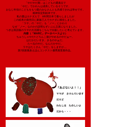
「やだやだ期」はこどもの通過点で
「やだ」でかれらは成長しているそうです。
おなじ年頃のこどもをもつ親のみなさんとも共感できれば幸せです。
精神安定剤絵本です。
私の妻はカナダ人で 8年間日本で暮らしましたが
この絵本の発売日に家族三人でカナダに移住しました。
「ラヤ」の「やだ」も「ノー」にかわり
なぜ「ノー」なのかの説明もずいぶん立派になりました。
つぎは英語版のラヤの大活躍をこちらで出版したいと考えています。
内容（「MARC」データベースより）
ちゅうしゃやだ!! どろんこ遊びやめるのやだぁー。
はだかだいすき。きるのやぁだ。
たべるのやだ。なんだかやだ。
ラヤはたくさん「やだ」をしますが…。
第7回新風舎えほんコンテスト優秀賞受賞作品。